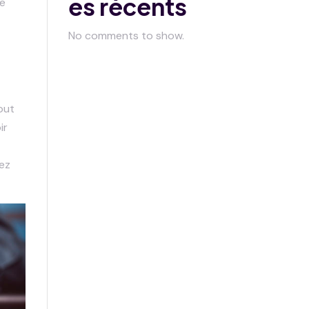
es récents
de
No comments to show.
tout
ir
vez