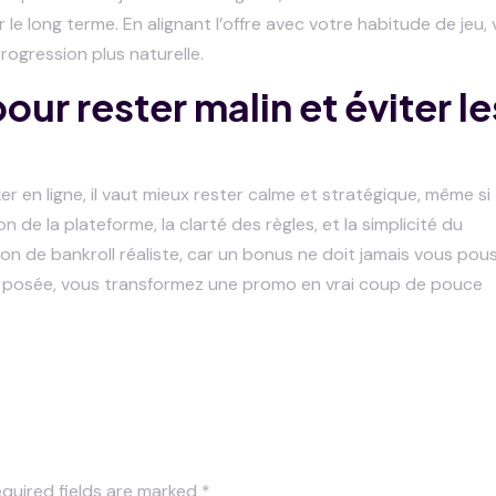
r le long terme. En alignant l’offre avec votre habitude de jeu,
rogression plus naturelle.
ur rester malin et éviter le
 en ligne, il vaut mieux rester calme et stratégique, même si
tion de la plateforme, la clarté des règles, et la simplicité du
on de bankroll réaliste, car un bonus ne doit jamais vous pou
e posée, vous transformez une promo en vrai coup de pouce
quired fields are marked
*