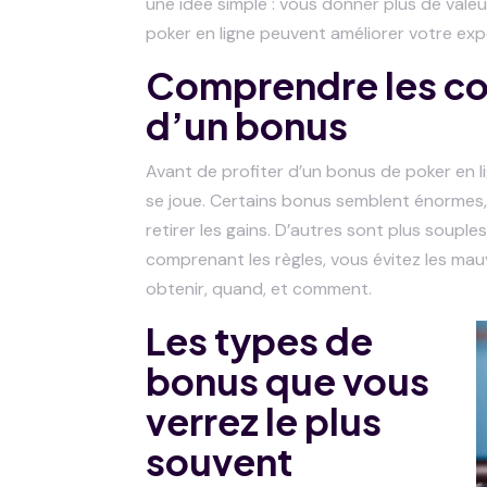
une idée simple : vous donner plus de valeu
poker en ligne peuvent améliorer votre exp
Comprendre les con
d’un bonus
Avant de profiter d’un bonus de poker en lig
se joue. Certains bonus semblent énormes
retirer les gains. D’autres sont plus soupl
comprenant les règles, vous évitez les ma
obtenir, quand, et comment.
Les types de
bonus que vous
verrez le plus
souvent