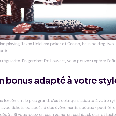
an playing Texas Hold ’em poker at Casino, he is holding two
ards
régularité. En gardant l’œil ouvert, vous pouvez repérer l’offr
 bonus adapté à votre styl
as forcément le plus grand, c’est celui qui s’adapte à votre ry
re avec tickets ou accès à des événements spéciaux peut être
épôt. Si vous jouez en cash game, un cashback clair et facile