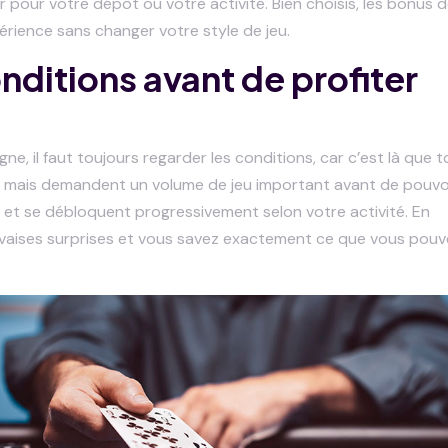
r pour votre dépôt ou votre activité. Bien choisis, les bonus 
érience sans changer votre style de jeu.
ditions avant de profiter
ne, il faut toujours regarder les conditions, car c’est là que 
, mais demandent un volume de jeu important avant de pouvo
es et se débloquent progressivement selon votre activité. En
uvaises surprises et vous savez exactement ce que vous pou