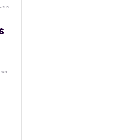
 vous
s
sser